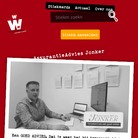
Stiekmerds
Actueel
Over ons
Stiekm aanmelden
AssurantieAdvies Jonker
Een GOED ADVIES. Dat is waar het bij AssurantieAdvies