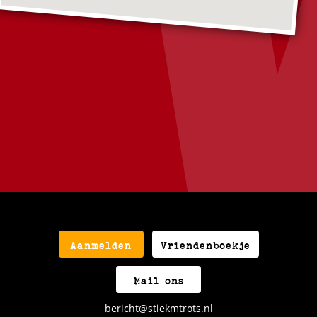
Aanmelden
Vriendenboekje
Mail ons
bericht@stiekmtrots.nl