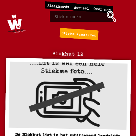
Stiekmerds
Actueel
Over ons
Stiekm aanmelden
Blokhut 12
De Blokhut ligt in het schitterend landelijk