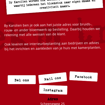
waarbij iedereen het bloemstuk naar eigen smaak en
creativiteit maakt.
By Karolien ben je ook aan het juiste adres voor bruids-,
rouw- en ander bloemwerk op bestelling. Daarbij houden we
rekening met alle wensen van de klant.
Ook leveren we interieurbeplanting aan bedrijven en advies
bij het inrichten en aankleden van je huis met kamerplanten.
Facebook
Mail ons
Bel ons
Instagram
Adres
Scheeneweg 25