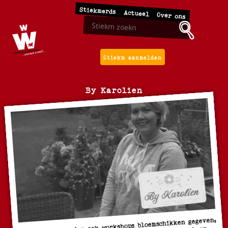
Stiekmerds
Actueel
Over ons
Stiekm aanmelden
By Karolien
By Karolien worden ook workshops bloemschikken gegeven,