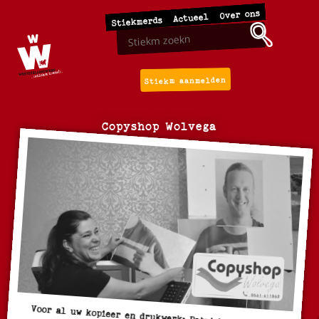
Over ons
Actueel
Stiekmerds
Stiekm aanmelden
Copyshop Wolvega