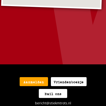
Aanmelden
Vriendenboekje
Mail ons
bericht@stiekmtrots.nl