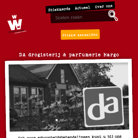
Over ons
Actueel
Stiekmerds
Stiekm aanmelden
DA drogisterij & parfumerie Margo
Ook voor schoonheidsbehandelingen kunt u bij ons