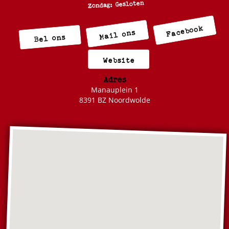
Zondag: Gesloten
Facebook
Mail ons
Bel ons
Website
Adres
Manauplein 1
8391 BZ Noordwolde