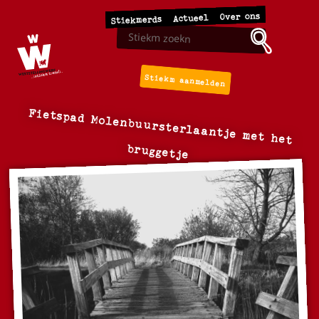
Over ons
Actueel
Stiekmerds
Stiekm aanmelden
Fietspad Molenbuursterlaantje met het
bruggetje