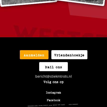
Aanmelden
Vriendenboekje
Mail ons
bericht@stiekmtrots.nl
Volg ons op
Instagram
Facebook
9F47VXMP+58