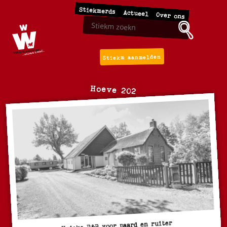
Stiekmerds
Actueel
Over ons
Stiekm aanmelden
Hoeve 202
Unieke B&B voor paard en ruiter