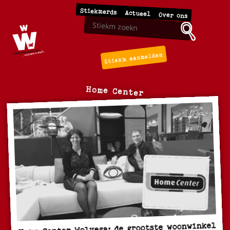
Stiekmerds
Actueel
Over ons
Stiekm aanmelden
Home Center
Home Center Wolvega: de grootste woonwinkel