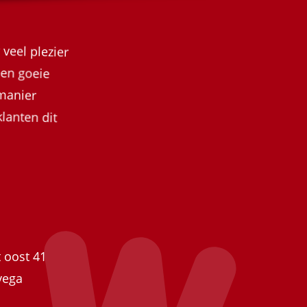
 veel plezier
n een goeie
deze manier
 klanten dit
 oost 41
vega