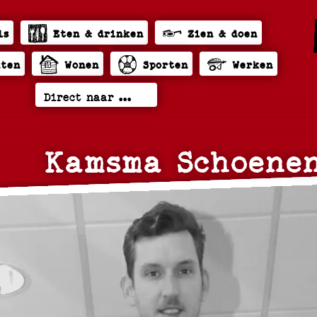
ls
Eten & drinken
Zien & doen
hten
Wonen
Sporten
Werken
Kamsma Schoene