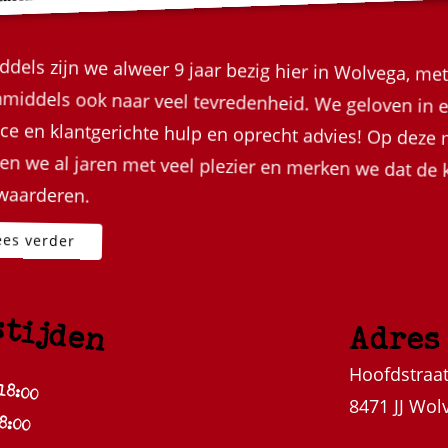
ddels zijn we alweer 9 jaar bezig hier in Wolvega, met
nmiddels ook naar veel tevredenheid. We geloven i
ice en klantgerichte hulp en oprecht advies! Op 
en we al jaren met veel plezier en merken we dat de
waarderen.
stijden
Adres
18:00
Hoofdstraat
8:00
8471 JJ Wol
18:00