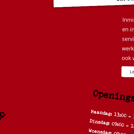
Inmi
en i
serv
werk
ook 
Opening
Maandag: 13:00 - 
Dinsdag: 09:00 - 1
Woensdag: 09:00 - 