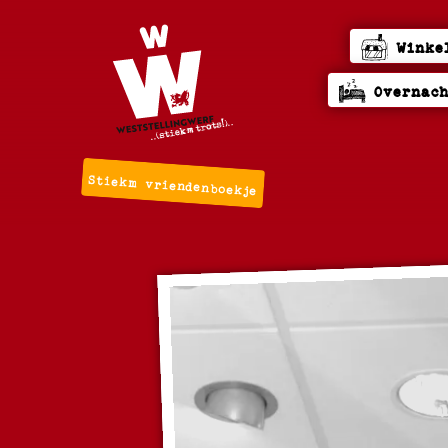
Winke
Overnac
Stiekm vriendenboekje