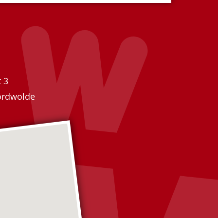
 3
ordwolde