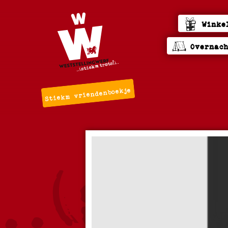
Winke
Overnac
Stiekm vriendenboekje