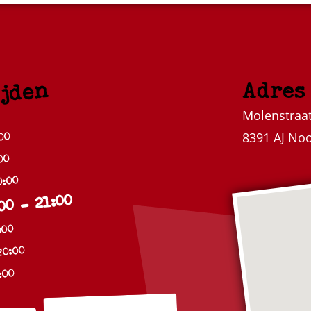
ijden
Adres
Molenstraat
00
8391 AJ No
00
0:00
00 - 21:00
:00
20:00
:00