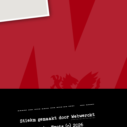
9F47VXMP+58
Webwerckt
Stiekm gemaakt door
Stiekm Trots (c) 2026