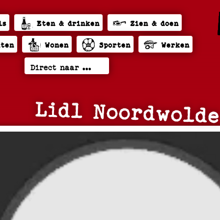
ls
Eten & drinken
Zien & doen
hten
Wonen
Sporten
Werken
Lidl Noordwold