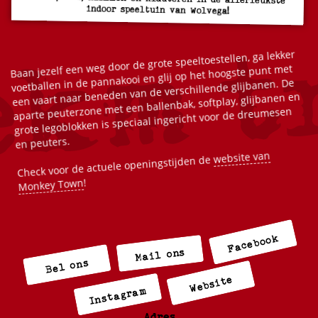
indoor speeltuin van Wolvega!
Baan jezelf een weg door de grote speeltoestellen, ga lekker
voetballen in de pannakooi en glij op het hoogste punt met
een vaart naar beneden van de verschillende glijbanen. De
aparte peuterzone met een ballenbak, softplay, glijbanen en
grote legoblokken is speciaal ingericht voor de dreumesen
en peuters.
website van
Check voor de actuele openingstijden de
!
Monkey Town
Facebook
Mail ons
Bel ons
Website
Instagram
Adres