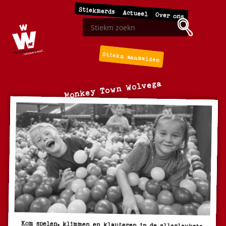
Stiekmerds
Actueel
Over ons
Stiekm aanmelden
Monkey Town Wolvega
Kom spelen, klimmen en klauteren in de allerleukste