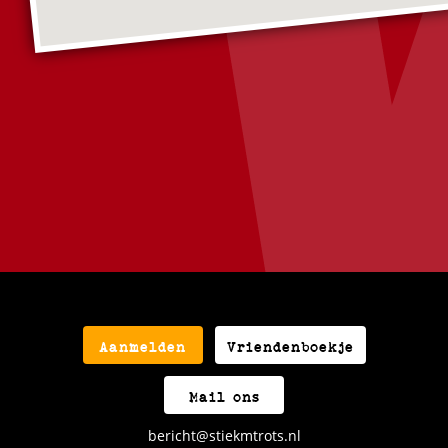
Aanmelden
Vriendenboekje
Mail ons
bericht@stiekmtrots.nl