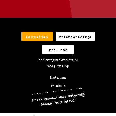
Aanmelden
Vriendenboekje
Mail ons
bericht@stiekmtrots.nl
Volg ons op
Instagram
Facebook
9F47VXFV+HH
Webwerckt
Stiekm gemaakt door
Stiekm Trots (c) 2026