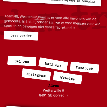
TeamFRL
Weststellingwerf
is er voor alle inwoners van de
gemeente. In het bijzonder zijn we er voor mensen voor wie
sporten en bewegen niet vanzelfsprekend is.
Bel ons
Mail ons
Facebook
Instagram
Website
Adres
Wetterwille 9
8401 GB Gorredijk