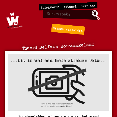
Over ons
Actueel
Stiekmerds
Stiekm aanmelden
Tjeerd Delfsma Bouwmakelaar
Bouwbegeleider in breedste zin van het woord