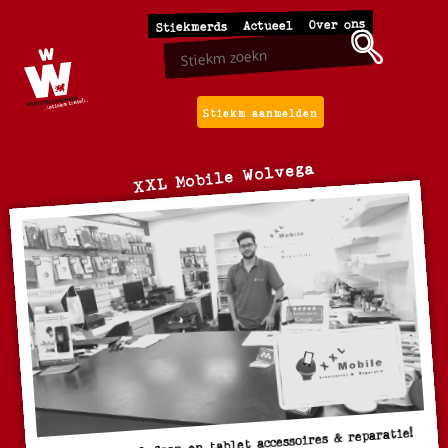
Over ons
Actueel
Stiekmerds
Stiekm aanmelden
XXL Mobile Wolvega
Voor al je telefoon en tablet accessoires & reparatie!