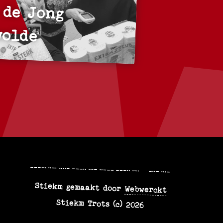
 de Jong
wolde
9F48V28R+XV
Stiekm gemaakt door
Webwerckt
Stiekm Trots (c) 2026