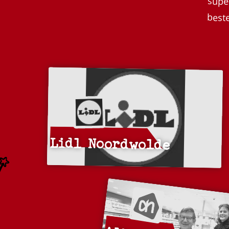
beste
Lidl Noordwolde