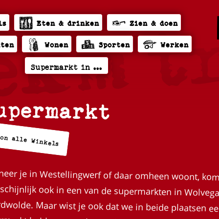
ls
Eten & drinken
Zien & doen
hten
Wonen
Sporten
Werken
upermarkt
oon alle Winkels
eer je in Westellingwerf of daar omheen woont, kom
schijnlijk ook in een van de supermarkten in Wolvega
dwolde. Maar wist je ook dat we in beide plaatsen 
markt hebben waar je mooie streekproducten vindt? Dat is 