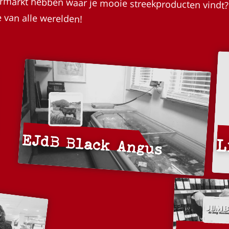
 van alle werelden!
EJdB Black Angus
L