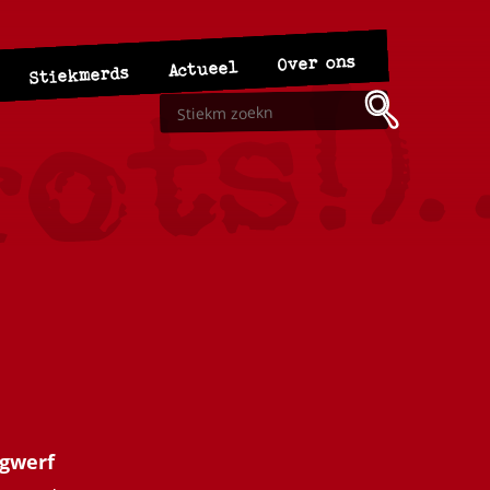
Over ons
Actueel
Stiekmerds
ngwerf