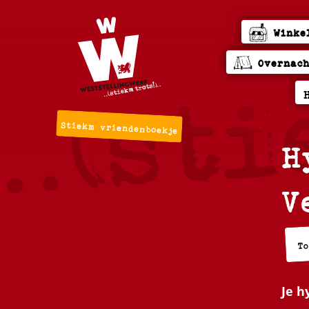
Winke
Overnac
Stiekm vriendenboekje
H
V
T
Je h