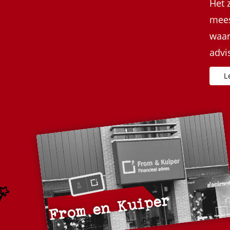
Het 
mees
waar
advi
From en Kuiper