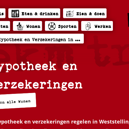
ls
Eten & drinken
Zien & doen
hten
Wonen
Sporten
Werken
ypotheek en
erzekeringen
oon alle Wonen
ypotheek en verzekeringen regelen in Weststelli