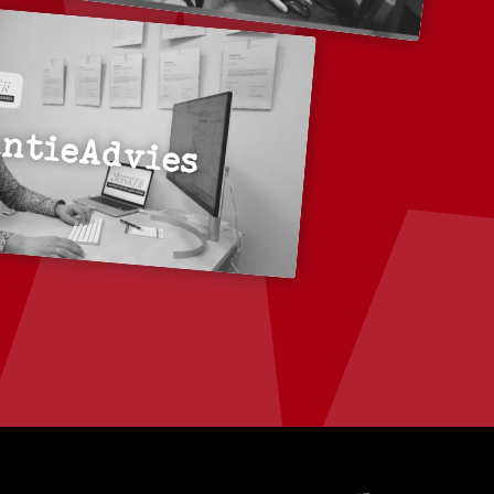
ntieAdvies
r