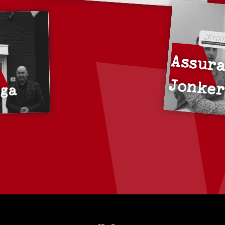
Assura
Jonke
ega