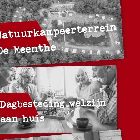
Natuurkampeerterrein
De Meenthe
Dagbesteding welzijn
aan huis