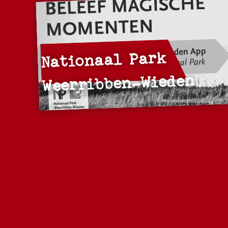
Nationaal Park
Weerribben-Wieden