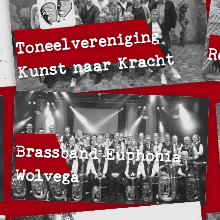
Toneelvereniging
R
Kunst naar Kracht
Brassband Euphonia
Wolvega