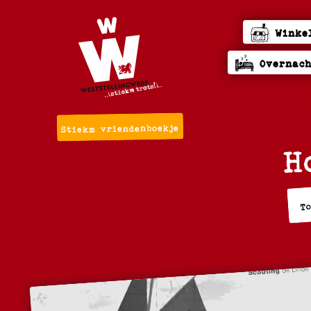
Winke
Overnac
Stiekm vriendenboekje
H
T