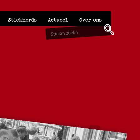
Stiekmerds
Actueel
Over ons