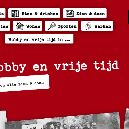
ls
Eten & drinken
Zien & doen
hten
Wonen
Sporten
Werken
obby en vrije tijd
oon alle Zien & doen