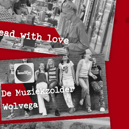
ead with love
De Muziekzolder
Wolvega