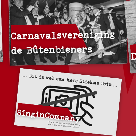
Carnavalsvereniging
de Bûtenbieners
SinginCompany