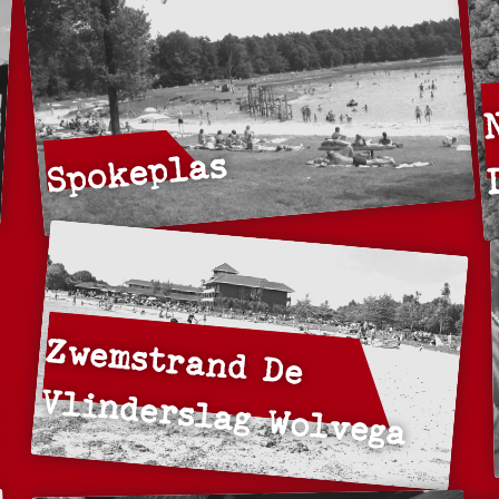
Spokeplas
Zwemstrand De
Vlinderslag Wolvega