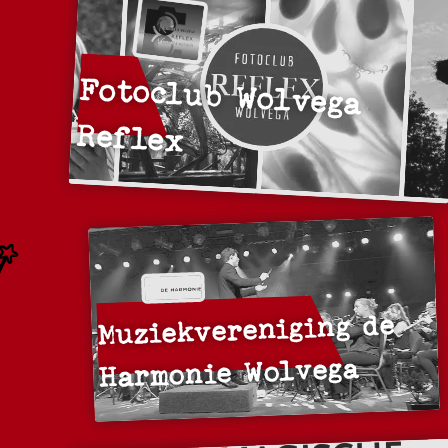
Fotoclub Wolvega
Reflex
Muziekvereniging de
Harmonie Wolvega