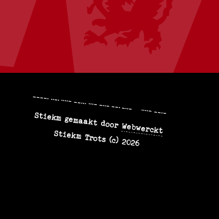
9F47VXGX+4Q
Stiekm gemaakt door
Webwerckt
Stiekm Trots (c) 2026