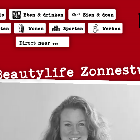
ls
Eten & drinken
Zien & doen
hten
Wonen
Sporten
Werken
Beautylife Zonnest