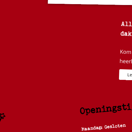
All
dak
Kom 
heerl
Openingsti
Maandag: Gesloten