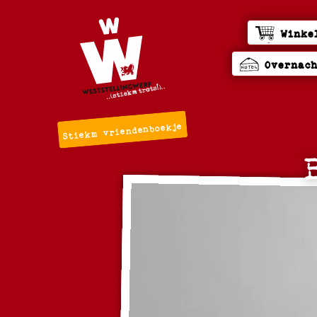
Winke
Overnac
Stiekm vriendenboekje