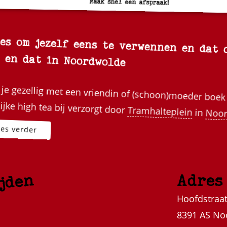
Maak snel een afspraak!
es om jezelf eens te verwennen en dat 
 en dat in Noordwolde
je gezellig met een vriendin of (schoon)moeder boek
ijke high tea bij verzorgt door
Tramhalteplein
in
Noor
jden
Adres
Hoofdstraat
8391 AS No