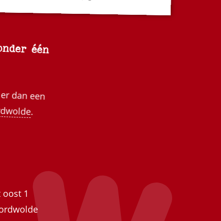
onder één
 er dan een
dwolde
.
 oost 1
ordwolde