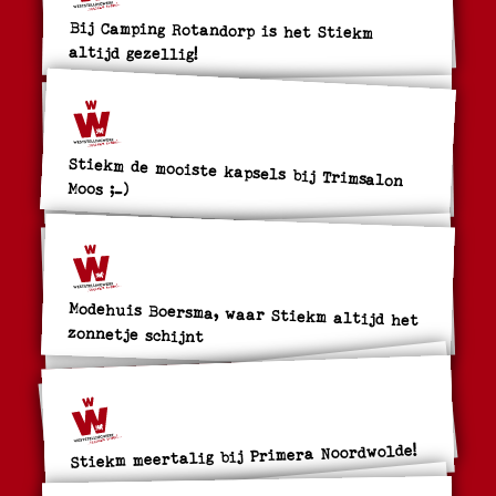
Bij Camping Rotandorp is het Stiekm
altijd gezellig!
Stiekm de mooiste kapsels bij Trimsalon
Moos ;-)
Modehuis Boersma, waar Stiekm altijd het
zonnetje schijnt
Stiekm meertalig bij Primera Noordwolde!