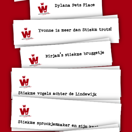
Dylana Pets Place
Yvonne is meer dan Stiekm trots!
Mirjam's stiekme bruggetje
Stiekme vogels achter de Lindewijk
Stiekme sprookjesmaker en zijn kasteel