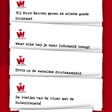
Bij Huus Zeuven geven ze stiekm goede
huisraad
Waar elke hap je naar Indonesië brengt
Trots op de wereldse duurzaamheid
De voetjes van de vloer met de
Butenbieners!