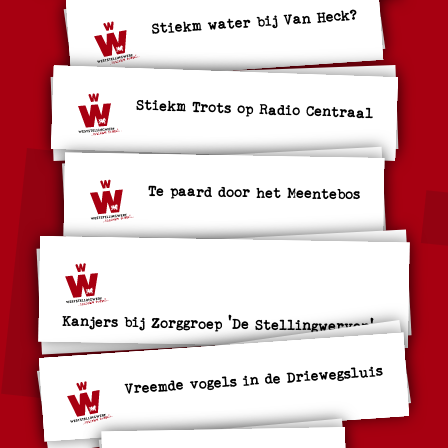
Stiekm water bij Van Heck?
Stiekm Trots op Radio Centraal
Te paard door het Meentebos
Kanjers bij Zorggroep 'De Stellingwerven'
Vreemde vogels in de Driewegsluis