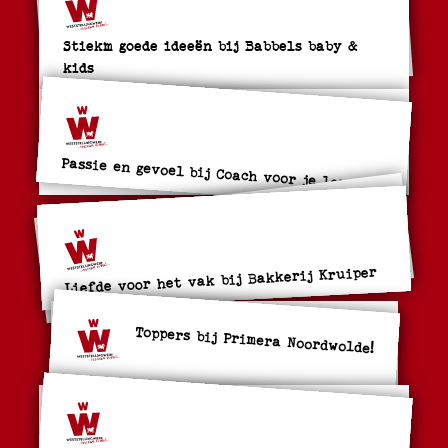
Stiekm goede ideeën bij Babbels baby &
kids
Passie en gevoel bij Coach voor je leven
Liefde voor het vak bij Bakkerij Kruiper
Toppers bij Primera Noordwolde!