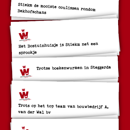
Stiekm de mooiste coulissen rondom
Bekhofschans
Het Bostuinhuisje is Stiekm net een
sprookje
Trotse boekenwurmen in Steggerda
Trots op het top team van bouwbedrijf A.
van der Wal bv