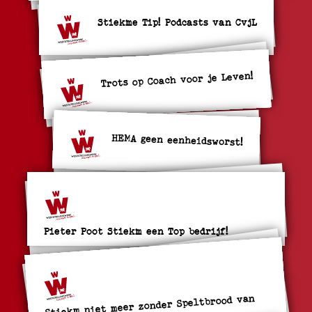
Stiekme Tip! Podcasts van CvjL
Trots op Coach voor je Leven!
HEMA geen eenheidsworst!
Pieter Poot Stiekm een Top bedrijf!
Stiekm niet meer zonder Speltbrood van