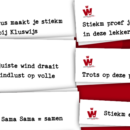
Stiekm proef 
us maakt je stiekm
in deze lekker
bij Kluswijs
juiste wind draait
Windlust op volle
Trots op deze 
Stiekm 
 Sama Sama = samen