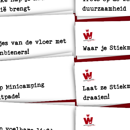
ië brengt
duurzaamheid
jes van de vloer met
Waar je Stiek
nbieners!
p Minicamping
Laat ze Stiek
tpade!
draaien!
p voelbare liefde
nden bij Trimsalon