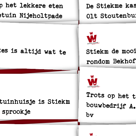
p het lekkere eten
De Stiekme ka
etuin Nijeholtpade
Olt Stoutenbu
kes is altijd wat te
Stiekm de moo
rondom Bekhof
Trots op het 
bouwbedrijf A.
tuinhuisje is Stiekm
 sprookje
bv