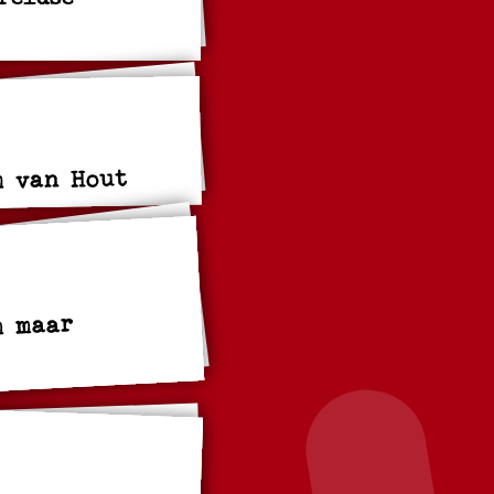
m van Hout
m maar