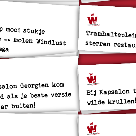
p mooi stukje
-> molen Windlust
Tramhalteplei
sterren restau
ega
salon Georgien kom
Bij Kapsalon 
jd als je beste versie
wilde krullen
ar buiten!