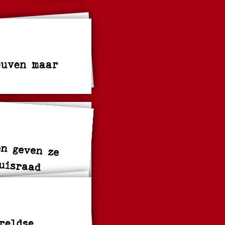
euven maar
en geven ze
uisraad
reldse