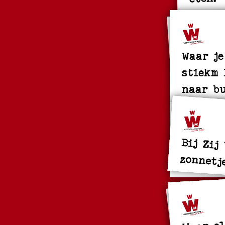
Waar je
stiekm 
naar bu
Bij Zij
zonnetj
Waar el