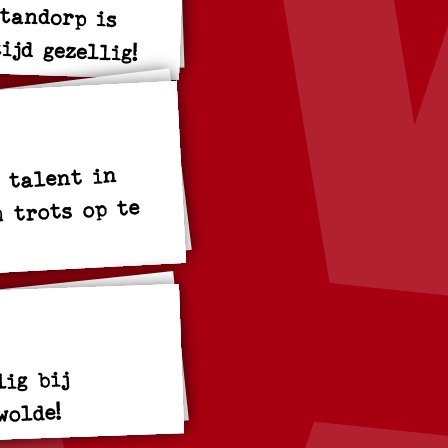
otandorp is
ijd gezellig!
 talent in
m trots op te
ig bij
wolde!