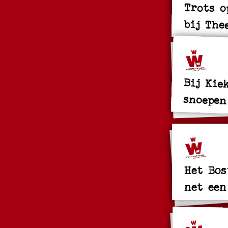
Trots o
bij The
Bij Kie
snoepen
Het Bos
net een