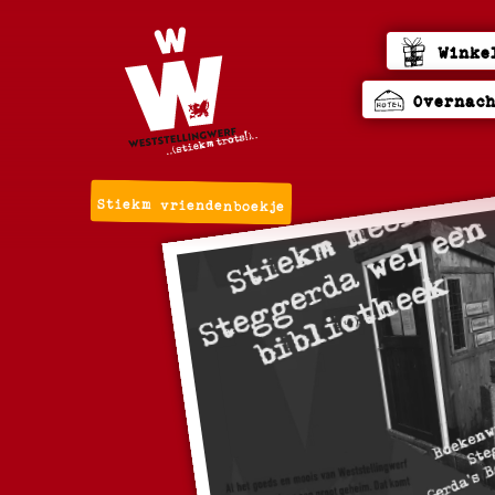
Winke
Overnac
Stiekm vriendenboekje