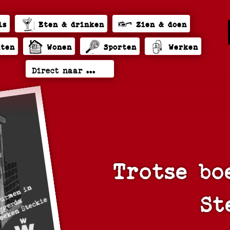
ls
Eten & drinken
Zien & doen
hten
Wonen
Sporten
Werken
Trotse b
St