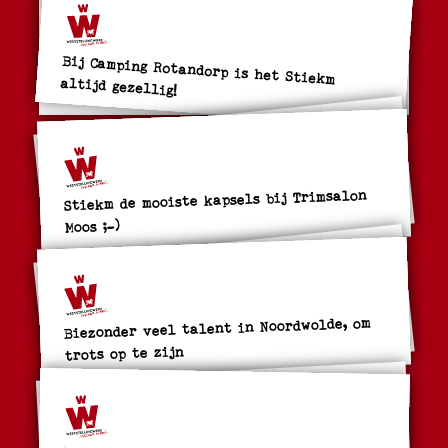
Bij Camping Rotandorp is het Stiekm
altijd gezellig!
Stiekm de mooiste kapsels bij Trimsalon
Moos ;-)
Biezonder veel talent in Noordwolde, om
trots op te zijn