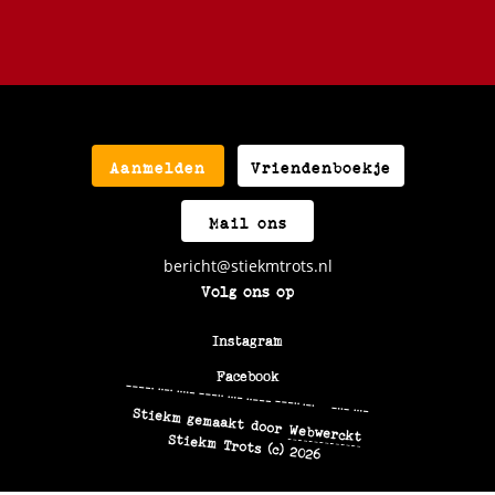
Aanmelden
Vriendenboekje
Mail ons
bericht@stiekmtrots.nl
Volg ons op
Instagram
Facebook
9F48V28R+XV
Stiekm gemaakt door
Webwerckt
Stiekm Trots (c) 2026