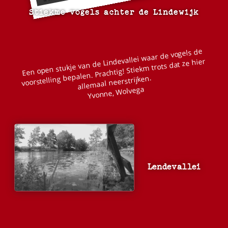
Stiekme vogels achter de Lindewijk
Een open stukje van de Lindevallei waar de vogels de
voorstelling bepalen. Prachtig! Stiekm trots dat ze hier
allemaal neerstrijken.
Yvonne, Wolvega
Lendevallei