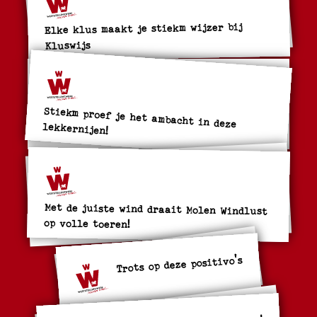
Elke klus maakt je stiekm wijzer bij
Kluswijs
Stiekm proef je het ambacht in deze
lekkernijen!
Met de juiste wind draait Molen Windlust
op volle toeren!
Trots op deze positivo's