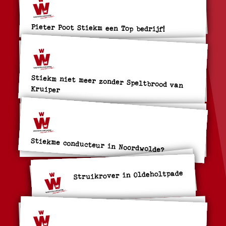
Pieter Poot Stiekm een Top bedrijf!
Stiekm niet meer zonder Speltbrood van
Kruiper
Stiekme conducteur in Noordwolde?
Struikrover in Oldeholtpade