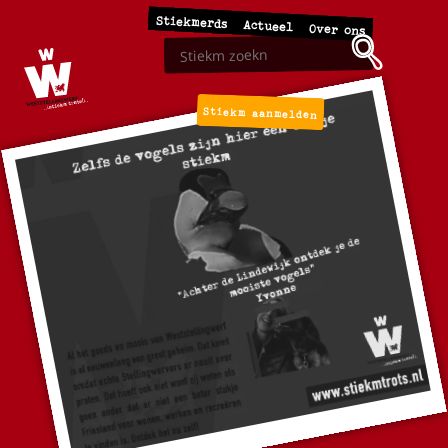
Stiekmerds
Actueel
Over ons
Stiekm aanmelden