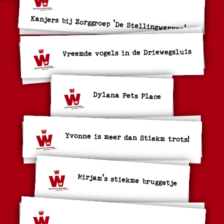
Kanjers bij Zorggroep 'De Stellingwerven'
Vreemde vogels in de Driewegsluis
Dylana Pets Place
Yvonne is meer dan Stiekm trots!
Mirjam's stiekme bruggetje