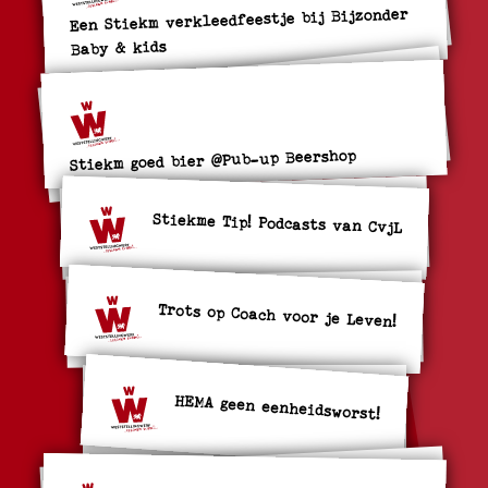
Een Stiekm verkleedfeestje bij Bijzonder
Baby & kids
Stiekm goed bier @Pub-up Beershop
Stiekme Tip! Podcasts van CvjL
Trots op Coach voor je Leven!
HEMA geen eenheidsworst!