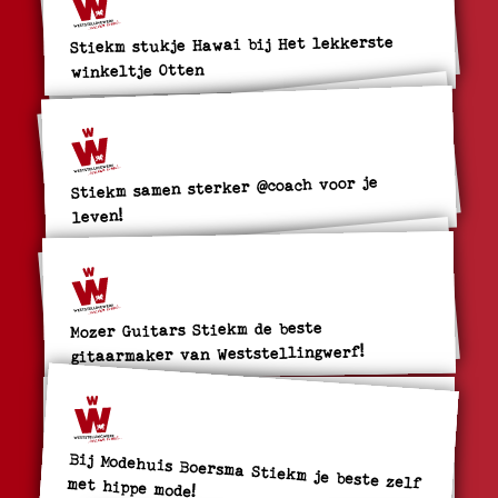
Stiekm stukje Hawai bij Het lekkerste
winkeltje Otten
Stiekm samen sterker @coach voor je
leven!
Mozer Guitars Stiekm de beste
gitaarmaker van Weststellingwerf!
Bij Modehuis Boersma Stiekm je beste zelf met hippe mode!