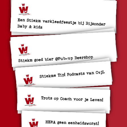
Een Stiekm verkleedfeestje bij Bijzonder
Baby & kids
Stiekm goed bier @Pub-up Beershop
Stiekme Tip! Podcasts van CvjL
Trots op Coach voor je Leven!
HEMA geen eenheidsworst!