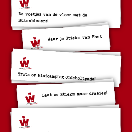
De voetjes van de vloer met de
Butenbieners!
Waar je Stiekm van Hout
Trots op Minicamping Oldeholtpade!
Laat ze Stiekm maar draaien!