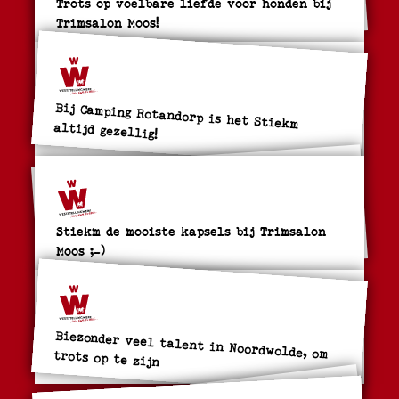
Trots op voelbare liefde voor honden bij
Trimsalon Moos!
Bij Camping Rotandorp is het Stiekm
altijd gezellig!
Stiekm de mooiste kapsels bij Trimsalon
Moos ;-)
Biezonder veel talent in Noordwolde, om trots op te zijn