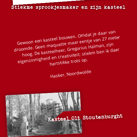
Stiekme sprookjesmaker en zijn kasteel
Gewoon een kasteel bouwen. Omdat je daar van
droomde. Geen maquette maar eentje van 27 meter
hoog. De kasteelheer, Gregorius Halman, zijn
eigenzinnigheid en creativiteit; stiekm ben ik daar
hartstikke trots op.
Hasker, Noordwolde
Kasteel Olt Stoutenburght