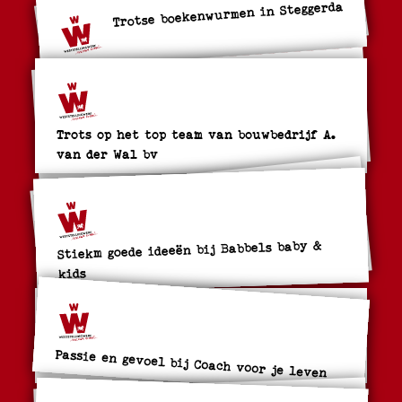
Trotse boekenwurmen in Steggerda
Trots op het top team van bouwbedrijf A.
van der Wal bv
Stiekm goede ideeën bij Babbels baby &
kids
Passie en gevoel bij Coach voor je leven