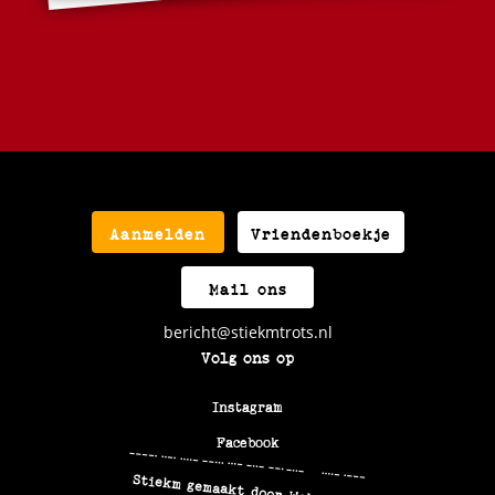
Aanmelden
Vriendenboekje
Mail ons
bericht@stiekmtrots.nl
Volg ons op
Instagram
Facebook
9F47VXGX+4J
Stiekm gemaakt door