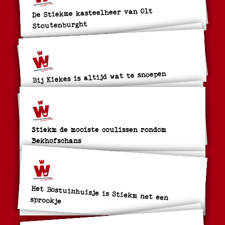
De Stiekme kasteelheer van Olt
Stoutenburght
Bij Kiekes is altijd wat te snoepen
Stiekm de mooiste coulissen rondom
Bekhofschans
Het Bostuinhuisje is Stiekm net een
sprookje