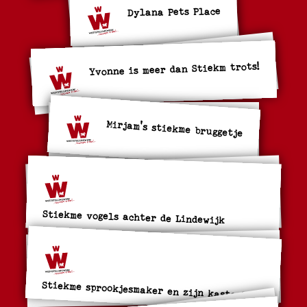
Dylana Pets Place
Yvonne is meer dan Stiekm trots!
Mirjam's stiekme bruggetje
Stiekme vogels achter de Lindewijk
Stiekme sprookjesmaker en zijn kasteel