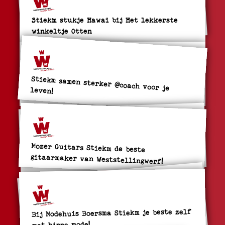
Stiekm stukje Hawai bij Het lekkerste
winkeltje Otten
Stiekm samen sterker @coach voor je
leven!
Mozer Guitars Stiekm de beste
gitaarmaker van Weststellingwerf!
Bij Modehuis Boersma Stiekm je beste zelf
met hippe mode!