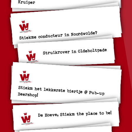
Kruiper
Stiekme conducteur in Noordwolde?
Struikrover in Oldeholtpade
Stiekm het lekkerste biertje @ Pub-up Beershop!
De Hoeve, Stiekm the place to be!