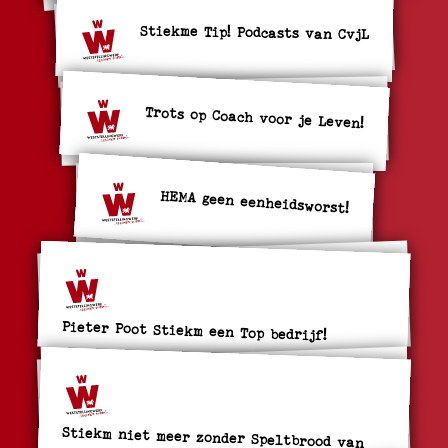
Stiekme Tip! Podcasts van CvjL
Trots op Coach voor je Leven!
HEMA geen eenheidsworst!
Pieter Poot Stiekm een Top bedrijf!
Stiekm niet meer zonder Speltbrood van