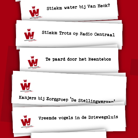
Stiekm water bij Van Heck?
Stiekm Trots op Radio Centraal
Te paard door het Meentebos
Kanjers bij Zorggroep 'De Stellingwerven'
Vreemde vogels in de Driewegsluis