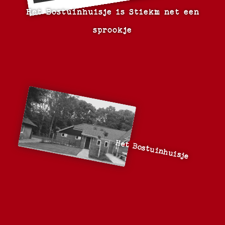
Het Bostuinhuisje is Stiekm net een
sprookje
Het Bostuinhuisje