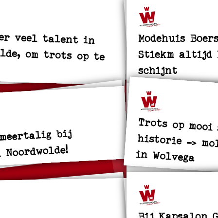
er veel talent in
lde, om trots op te
Modehuis Boer
Stiekm altijd 
schijnt
Trots op mooi
historie -> molen 
meertalig bij
 Noordwolde!
in Wolvega
Bij Kapsalon 