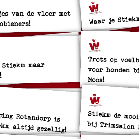
jes van de vloer met
Waar je Stiek
nbieners!
Trots op voelb
voor honden bi
 Stiekm maar
!
Moos!
ping Rotandorp is
Stiekm de mooi
ekm altijd gezellig!
bij Trimsalon 