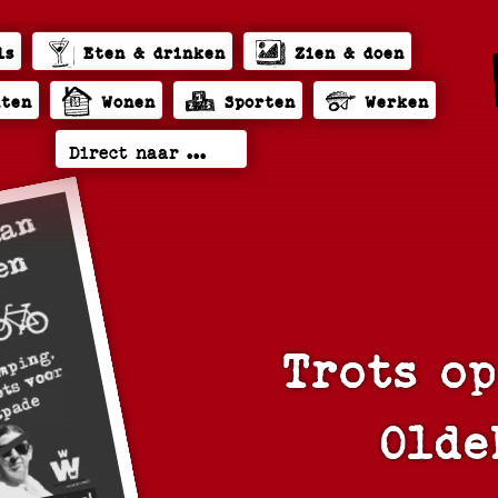
ls
Eten & drinken
Zien & doen
hten
Wonen
Sporten
Werken
Trots o
Olde