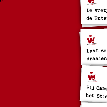
De voet
de Bute
Laat ze
draaien
Bij Cam
het Sti