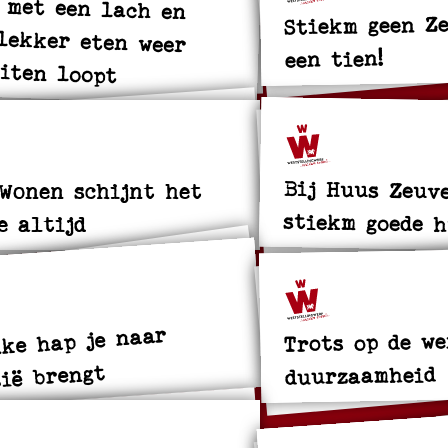
 met een lach en
lekker eten weer
Stiekm geen Z
een tien!
iten loopt
Bij Huus Zeuv
 Wonen schijnt het
stiekm goede 
e altijd
ke hap je naar
Trots op de we
ië brengt
duurzaamheid