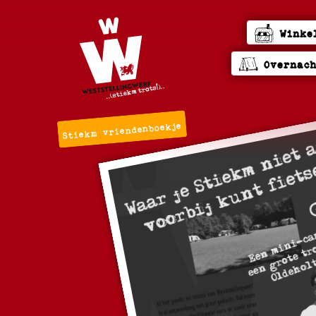
Winke
Overnac
Stiekm vriendenboekje