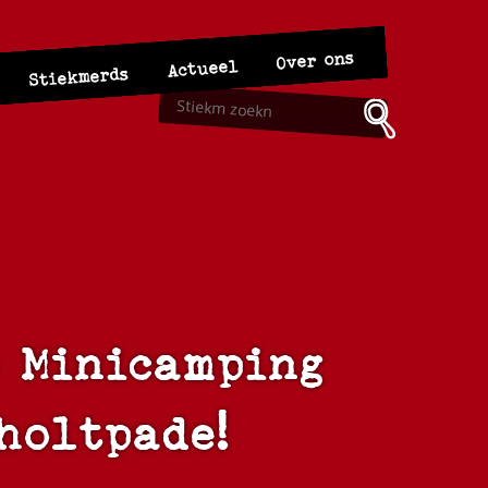
Over ons
Actueel
Stiekmerds
p Minicamping
holtpade!