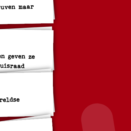
euven maar
en geven ze
huisraad
reldse