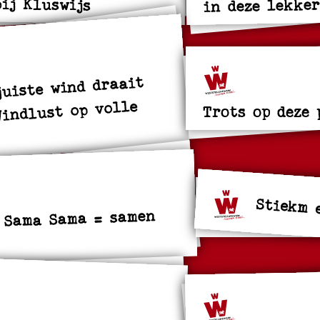
bij Kluswijs
in deze lekker
juiste wind draait
indlust op volle
Trots op deze 
Stiekm 
 Sama Sama = samen