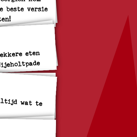
je beste versie
ten!
lekkere eten
Nijeholtpade
altijd wat te