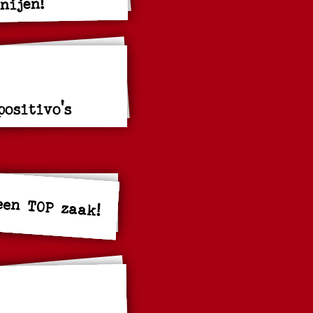
nijen!
positivo's
een TOP zaak!