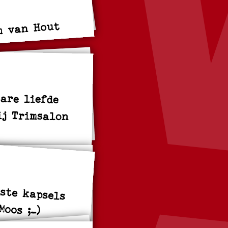
m van Hout
are liefde
j Trimsalon
ste kapsels
Moos ;-)