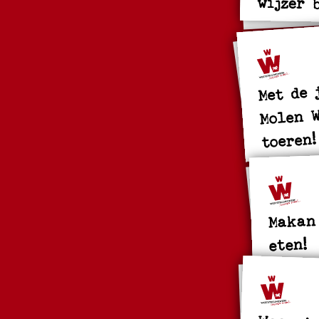
wijzer 
Met de 
Molen W
toeren!
Makan
eten!