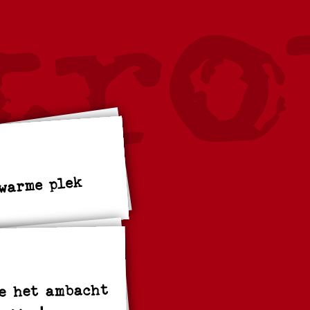
 warme plek
je het ambacht