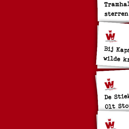
Tramhal
sterren
Bij Kap
wilde k
De Stie
Olt St