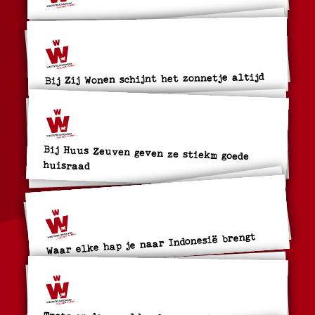
Bij Zij Wonen schijnt het zonnetje altijd
Bij Huus Zeuven geven ze stiekm goede
huisraad
Waar elke hap je naar Indonesië brengt