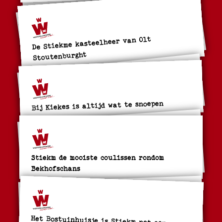
De Stiekme kasteelheer van Olt
Stoutenburght
Bij Kiekes is altijd wat te snoepen
Stiekm de mooiste coulissen rondom
Bekhofschans
Het Bostuinhuisje is Stiekm net een