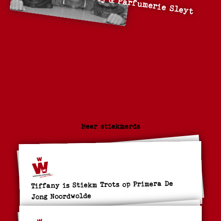
Meer stiekmerds
Tiffany is Stiekm Trots op Primera De
Jong Noordwolde