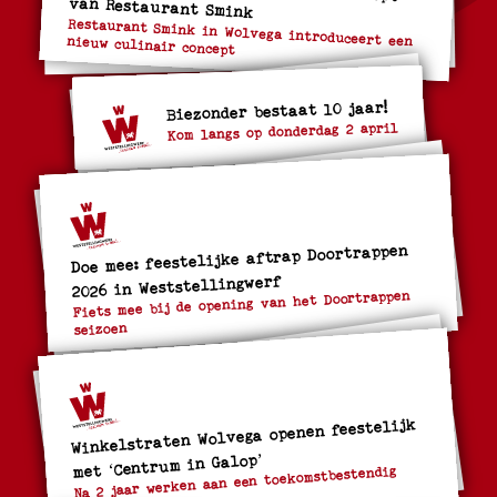
van Restaurant Smink
Restaurant Smink in Wolvega introduceert een nieuw culinair concept
Biezonder bestaat 10 jaar!
Kom langs op donderdag 2 april
Doe mee: feestelijke aftrap Doortrappen
2026 in Weststellingwerf
Fiets mee bij de opening van het Doortrappen
seizoen
Winkelstraten Wolvega openen feestelijk
met ‘Centrum in Galop’
Na 2 jaar werken aan een toekomstbestendig