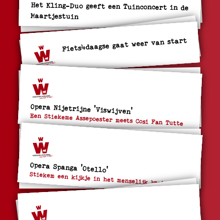
Het Kling-Duo geeft een Tuinconcert in de
Maartjestuin
Fiets4daagse gaat weer van start
Opera Nijetrijne 'Viswijven'
Een Stiekeme Assepoester meets Cosi Fan Tutte
Opera Spanga 'Otello'
Stiekem een kijkje in het menselijk brein