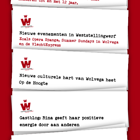
Wolvega – Een gratis haring voor alle kinderen tot en met 12 jaar.
Nieuwe evenementen in Weststellingwerf
Zoals Opera Spanga, Summer Sundays in Wolvega
en de VlechtExpress
Nieuwe culturele hart van Wolvega heet
Op de Hoogte
Gastblog: Rina geeft haar positieve
energie door aan anderen