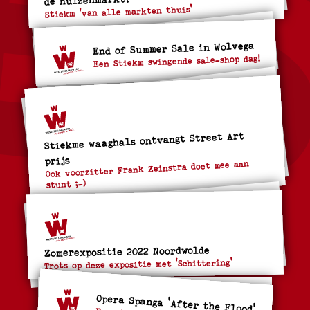
Stiekm 'van alle markten thuis'
End of Summer Sale in Wolvega
Een Stiekm swingende sale-shop dag!
Stiekme waaghals ontvangt Street Art
prijs
Ook voorzitter Frank Zeinstra doet mee aan
stunt ;-)
Zomerexpositie 2022 Noordwolde
Trots op deze expositie met 'Schittering'
Opera Spanga 'After the Flood'