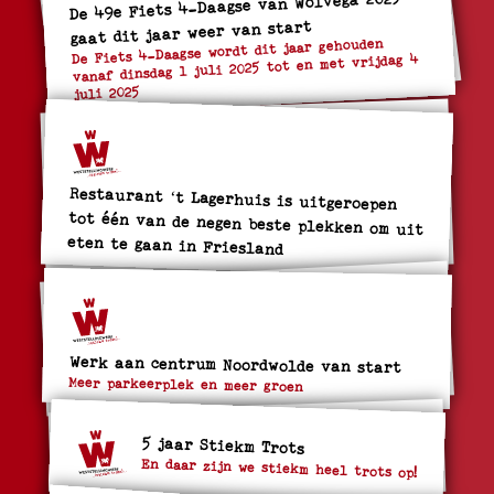
De 49e Fiets 4-Daagse van Wolvega 2025
gaat dit jaar weer van start
De Fiets 4-Daagse wordt dit jaar gehouden
vanaf dinsdag 1 juli 2025 tot en met vrijdag 4
juli 2025
Restaurant ‘t Lagerhuis is uitgeroepen
tot één van de negen beste plekken om uit
eten te gaan in Friesland
Werk aan centrum Noordwolde van start
Meer parkeerplek en meer groen
5 jaar Stiekm Trots
En daar zijn we stiekm heel trots op!