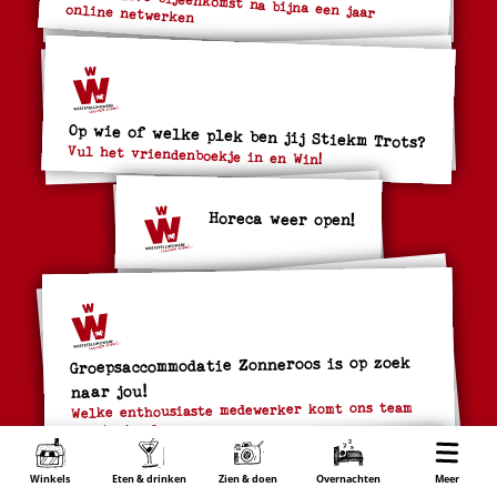
Eerste live bijeenkomst na bijna een jaar
online netwerken
Op wie of welke plek ben jij Stiekm Trots?
Vul het vriendenboekje in en Win!
Horeca weer open!
Groepsaccommodatie Zonneroos is op zoek
naar jou!
Welke enthousiaste medewerker komt ons team
versterken?
Winkels
Eten & drinken
Zien & doen
Overnachten
Wonen
Meer