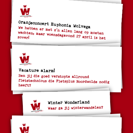
Oranjeconcert Euphonia Wolvega
We hebben er met z´n allen lang op moeten
wachten, maar woensdagavond 27 april is het
zover!
Vacature alarm!
Ben jij die goed verstopte allround
fietstechnicus die Fietsplus Noordwolde nodig
heeft?
Winter Wonderland
Waar ga jij winterwandelen?