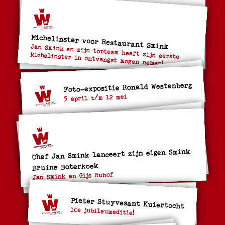
Michelinster voor Restaurant Smink
Jan Smink en zijn topteam heeft zijn eerste
Michelinster in ontvangst mogen nemen!
Foto-expositie Ronald Westenberg
5 april t/m 12 mei
Chef Jan Smink lanceert zijn eigen Smink
Bruine Boterkoek
Jan Smink en Gijs Ruhof
Pieter Stuyvesant Kuiertocht
10e jubileumeditie!