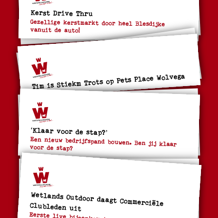
Kerst Drive Thru
Gezellige kerstmarkt door heel Blesdijke
vanuit de auto!
Tim is Stiekm Trots op Pets Place Wolvega
‘Klaar voor de stap?’
Een nieuw bedrijfspand bouwen. Ben jij klaar
voor de stap?
Wetlands Outdoor daagt Commerciële
Clubleden uit