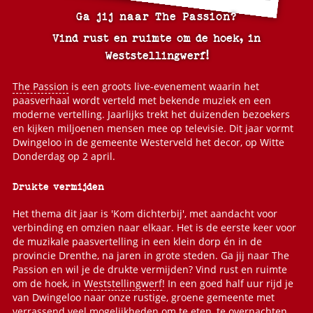
Ga jij naar The Passion?
Vind rust en ruimte om de hoek, in
Weststellingwerf!
The Passion
is een groots live-evenement waarin het
paasverhaal wordt verteld met bekende muziek en een
moderne vertelling. Jaarlijks trekt het duizenden bezoekers
en kijken miljoenen mensen mee op televisie. Dit jaar vormt
Dwingeloo in de gemeente Westerveld het decor, op Witte
Donderdag op 2 april.
Drukte vermijden
Het thema dit jaar is 'Kom dichterbij', met aandacht voor
verbinding en omzien naar elkaar. Het is de eerste keer voor
de muzikale paasvertelling in een klein dorp én in de
provincie Drenthe, na jaren in grote steden. Ga jij naar The
Passion en wil je de drukte vermijden? Vind rust en ruimte
om de hoek, in
Weststellingwerf
! In een goed half uur rijd je
van Dwingeloo naar onze rustige, groene gemeente met
verrassend veel mogelijkheden om te eten, te overnachten