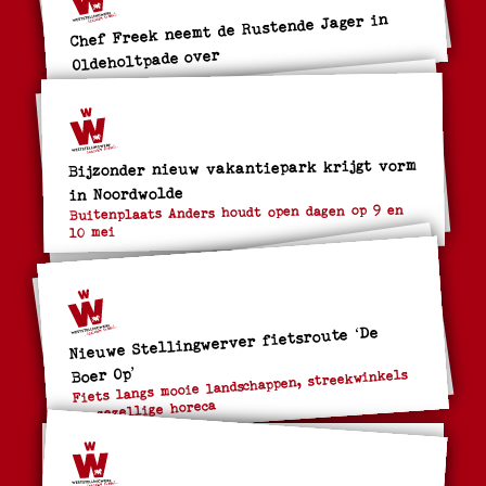
Chef Freek neemt de Rustende Jager in
Oldeholtpade over
Bijzonder nieuw vakantiepark krijgt vorm
in Noordwolde
Buitenplaats Anders houdt open dagen op 9 en
10 mei
Nieuwe Stellingwerver fietsroute ‘De
Boer Op’
Fiets langs mooie landschappen, streekwinkels
en gezellige horeca