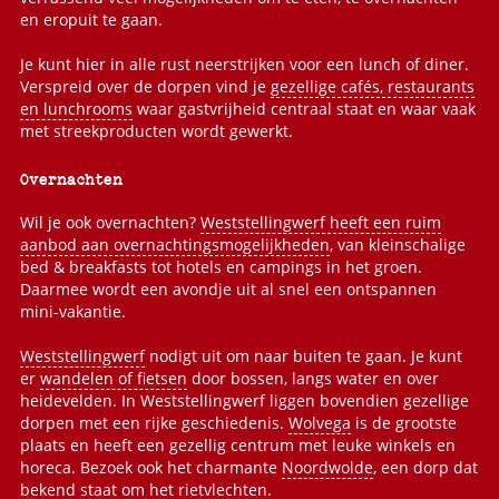
en eropuit te gaan.
Je kunt hier in alle rust neerstrijken voor een lunch of diner.
Verspreid over de dorpen vind je
gezellige cafés, restaurants
en lunchrooms
waar gastvrijheid centraal staat en waar vaak
met streekproducten wordt gewerkt.
Overnachten
Wil je ook overnachten?
Weststellingwerf heeft een ruim
aanbod aan overnachtingsmogelijkheden
, van kleinschalige
bed & breakfasts tot hotels en campings in het groen.
Daarmee wordt een avondje uit al snel een ontspannen
mini-vakantie.
Weststellingwerf
nodigt uit om naar buiten te gaan. Je kunt
er
wandelen of fietsen
door bossen, langs water en over
heidevelden. In Weststellingwerf liggen bovendien gezellige
dorpen met een rijke geschiedenis.
Wolvega
is de grootste
plaats en heeft een gezellig centrum met leuke winkels en
horeca. Bezoek ook het charmante
Noordwolde
, een dorp dat
bekend staat om het rietvlechten.